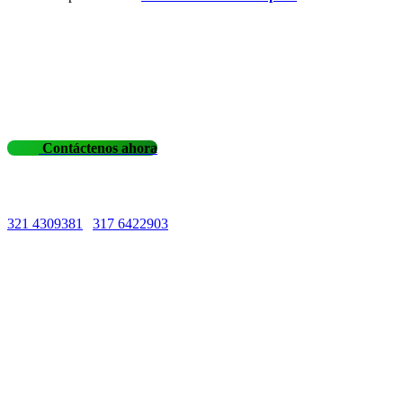
Contáctenos ahora
Líneas de Atención
321 4309381
|
317 6422903