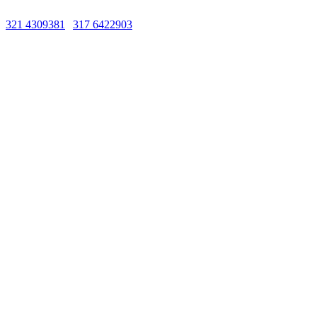
321 4309381
|
317 6422903