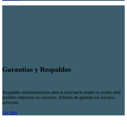
Garantías y Respaldos
Respaldos indemnizatorios para la mercancía según su avalúo ante
posibles siniestros en carretera. Además de garantía en nuestros
servicios.
Ver Más
Líneas de Atención