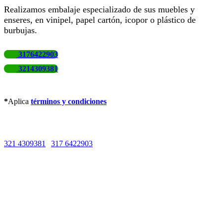
Realizamos embalaje especializado de sus muebles y
enseres, en vinipel, papel cartón, icopor o plástico de
burbujas.
3176422903
3214309381
*
Aplica
términos y condiciones
Líneas de Atención
321 4309381
|
317 6422903