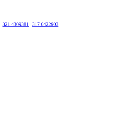
Líneas de Atención
321 4309381
|
317 6422903