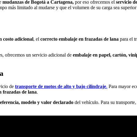
e
mudanzas de Bogotá a Cartagena,
por eso ofrecemos el
servicio 
mpo más limitado al mudarse y que el volumen de su carga sea superior a
n costo adicional
, el
correcto embalaje en frazadas de lana
para el t
s, ofrecemos un servicio adicional de
embalaje en papel, cartón, vini
a
vicio de
transporte de motos de alto y bajo cilindraje
.
Para mayor econ
 frazadas de lana
.
referencia, modelo y valor declarado
del vehículo. Para su transporte