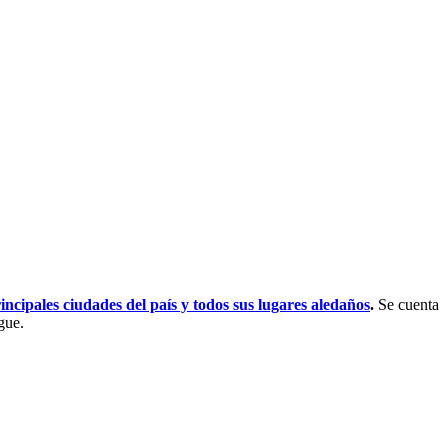
incipales ciudades del país y todos sus lugares aledaños
.
Se cuenta
gue.