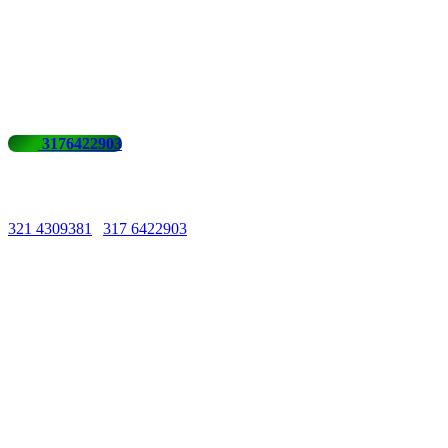
3176422903
Líneas de Atención
321 4309381
|
317 6422903