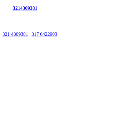
3214309381
Líneas de Atención
321 4309381
|
317 6422903