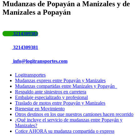
Mudanzas de Popayán a Manizales y de
Manizales a Popayán
3214309381
3214309381
info@logitransportes.com
Logitransportes
Mudanzas express entre Popayán y Manizales
Mudanzas compartidas entre Manizales y Popayán
Respaldo ante siniestros en carretera
Embalaje especializado y profesional
Traslado de motos entre Popayán y Manizales
Bienestar en Movimiento
Otros destinos en los que nuestros camiones hacen recorrido
¿Qué incluye el servicio de mudanzas entre Popayán y
Manizales?
Cotice AHORA su mudanza compartida o express