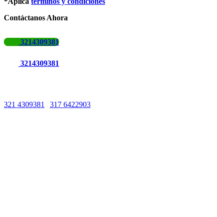
*Aplica
términos y condiciones
Contáctanos Ahora
3214309381
3214309381
Líneas de Atención
321 4309381
|
317 6422903