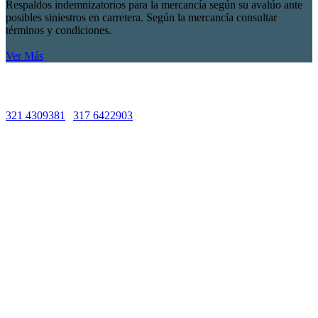
Respaldos indemnizatorios para la mercancía según su avalúo ante
posibles siniestros en carretera. Según la mercancía consultar
términos y condiciones.
Ver Más
Líneas de Atención
321 4309381
|
317 6422903