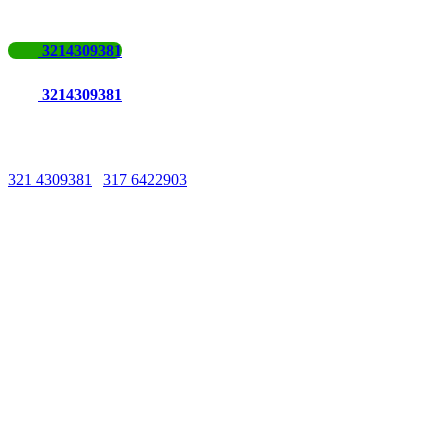
3214309381
3214309381
Líneas de Atención
321 4309381
|
317 6422903