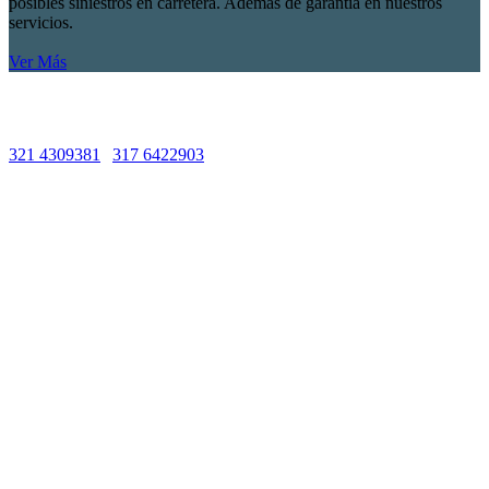
posibles siniestros en carretera. Además de garantía en nuestros
servicios.
Ver Más
Líneas de Atención
321 4309381
|
317 6422903