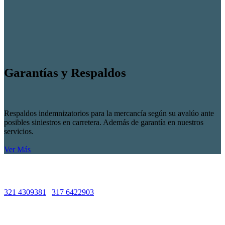
Garantías y Respaldos
Respaldos indemnizatorios para la mercancía según su avalúo ante
posibles siniestros en carretera. Además de garantía en nuestros
servicios.
Ver Más
Líneas de Atención
321 4309381
|
317 6422903