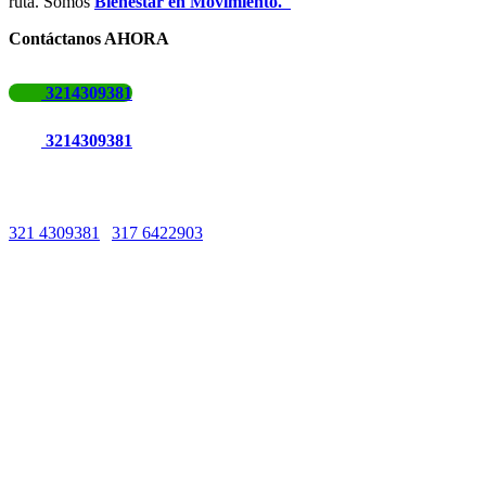
ruta. Somos
Bienestar en Movimiento.
Contáctanos AHORA
3214309381
3214309381
Líneas de Atención
321 4309381
|
317 6422903